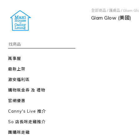
全部商品
/
護膚品
/
Glam Gl
Glam Glow (美國)
萬事屋
最新上架
激安福利區
購物現金券 及 禮物
官網優惠
Canny's Live 推介
So 店長咪走雞推介
團購咪走雞