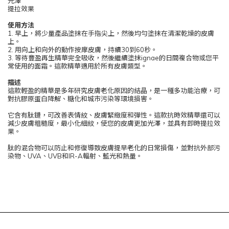
光澤
提拉效果
使用方法
1. 早上，將少量產品塗抹在手指尖上，然後均勻塗抹在清潔乾燥的皮膚
上。
2. 用向上和向外的動作按摩皮膚，持續30到60秒。
3. 等待豐盈再生精華完全吸收，然後繼續塗抹ignae的日間複合物或您平
常使用的面霜。這款精華適用於所有皮膚類型。
描述
這款輕盈的精華是多年研究皮膚老化原因的結晶，是一種多功能治療，可
對抗膠原蛋白降解、糖化和城市污染等環境損害。
它含有肽鏈，可改善表情紋、皮膚緊緻度和彈性。這款抗時效精華還可以
減少皮膚粗糙度，最小化細紋，使您的皮膚更加光澤，並具有即時提拉效
果。
肽的混合物可以防止和修復導致皮膚提早老化的日常損傷，並對抗外部污
染物、UVA、UVB和IR-A輻射、藍光和熱量。