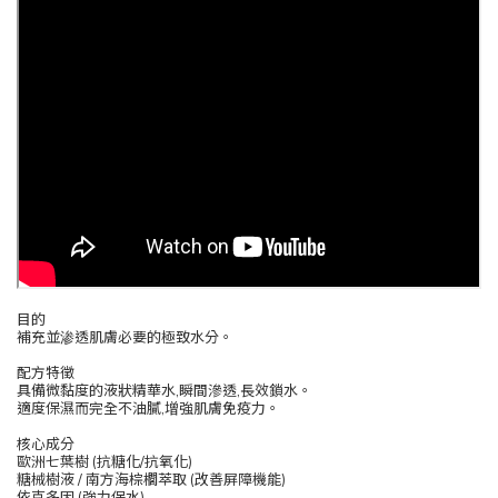
目的
補充並渗透肌膚必要的極致水分。
配方特徵
具備微黏度的液狀精華水,瞬間滲透,長效鎖水。
適度保濕而完全不油膩,增強肌膚免疫力。
核心成分
歐洲七葉樹 (抗糖化/抗氧化)
糖械樹液 / 南方海棕櫚萃取 (改善屏障機能)
依克多因 (強力保水)