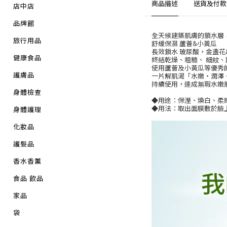
商品描述
送貨及付款
店中店
品牌館
全天候建築肌膚的鎖水層，
旅行用品
舒緩保濕 蘆薈&小黃瓜
長效鎖水 玻尿酸，金盞花
健康食品
終結乾燥、粗糙、 細紋、
使用蘆薈及小黃瓜等優秀
護膚品
一片解肌渴「水嫩‧潤澤
持續使用，達成無瑕水嫩
身體檢查
◆用途：保溼、煥白、柔
◆用法：取出面膜敷於臉
身體護理
化妝品
護髮品
香水香薰
食品 飲品
家品
袋