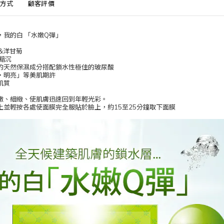
方式
顧客評價
我的白 「水嫩Q彈」
&洋甘菊
黯沉
的天然保濕成分搭配鎖水性極佳的玻尿酸
‧明亮」等美肌期許
肌質
嫩、細緻、使肌膚迅速回到年輕光彩。
上並輕按各處使面膜完全服貼於臉上，約15至25分鐘取下面膜