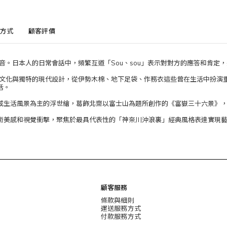
方式
顧客評價
發音。日本人的日常會話中，頻繁互道「Sou、sou」表示對對方的應答和肯
傳統文化與獨特的現代設計，從伊勢木棉、地下足袋、作務衣這些曾在生活中扮
活。
或生活風景為主的浮世繪，葛飾北齋以富士山為題所創作的《富嶽三十六景》
術美感和視覺衝擊，聚焦於最具代表性的「神奈川沖浪裏」經典風格表達實現
顧客服務
條款與細則
運送服務方式
付款服務方式