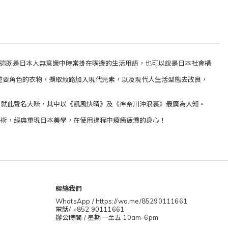
定，這既是日本人無意識中時常掛在嘴邊的生活用語，也可以說是日本社會構
演重要角色的衣物，擷取紋路加入現代元素，以及現代人生活型態去改良，
，就此聲名大噪，其中以《凱風快晴》及《神奈川沖浪裏》最廣為人知。
藝術，經典重現日本美學，在使用過程中療癒疲憊的身心！
聯絡我們
WhatsApp / https://wa.me/85290111661
電話/ +852 90111661
辦公時間 / 星期一至五 10am-6pm