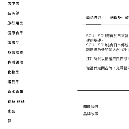
店中店
品牌館
商品描述
送貨及付款
旅行用品
健康食品
SOU．SOU源自於日文
建的基礎。
護膚品
SOU．SOU結合日本
讓傳統巧妙的融入現代生
身體檢查
江戶時代以描繪庶民百態
身體護理
從當代走回古時，充滿藝
化妝品
護髮品
香水香薰
食品 飲品
關於我們
家品
品牌故事
袋