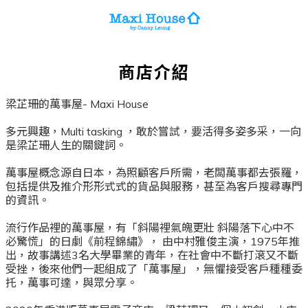
商店介紹
梁芷珊的萬事屋- Maxi House
多元興趣，Multi tasking ，敢於嘗試，要活得多姿多采，一向
是梁芷珊人生的關鍵詞。
萬事屋概念源自日本，為照顧客戶所需，老闆萬事都去張羅，
包括提供及推介形形式式的貨品與服務，甚至為客戶搜尋專門
的資訊。
流行作品裡的萬事屋，有「斜陽裡氣魄更壯 斜陽落下心中不
必驚慌」的日劇《前程錦繡》， 由中村雅俊主演，1975年推
出，故事講述3名大學畢業的青年，在社會中不斷打滾又不斷
受挫，後來他們一起組成了「萬事屋」，無懼接受客戶種種委
托，萬事可達，與眾分享。