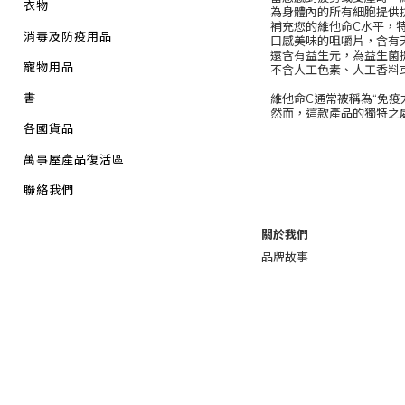
衣物
為身體內的所有細胞提供
補充您的維他命C水平，
消毒及防疫用品
口感美味的咀嚼片，含有
還含有益生元，為益生菌
寵物用品
不含人工色素、人工香料
書
維他命C通常被稱為“免
然而，這款產品的獨特之
各國貨品
萬事屋產品復活區
聯絡我們
關於我們
品牌故事