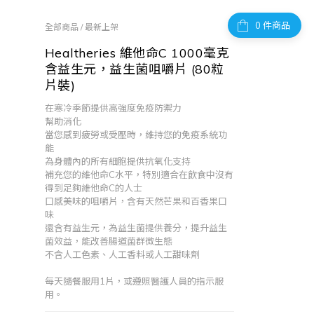
件商品
全部商品
/
最新上架
Healtheries 維他命C 1000毫克
含益生元，益生菌咀嚼片 (80粒
片裝)
在寒冷季節提供高強度免疫防禦力
幫助消化
當您感到疲勞或受壓時，維持您的免疫系統功
能
為身體內的所有細胞提供抗氧化支持
補充您的維他命C水平，特別適合在飲食中沒有
得到足夠維他命C的人士
口感美味的咀嚼片，含有天然芒果和百香果口
味
還含有益生元，為益生菌提供養分，提升益生
菌效益，能改善腸道菌群微生態
不含人工色素、人工香料或人工甜味劑
每天隨餐服用1片，或遵照醫護人員的指示服
用。