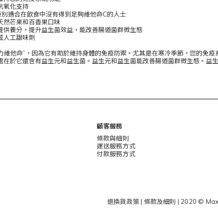
抗氧化支持
特別適合在飲食中沒有得到足夠維他命C的人士
天然芒果和百香果口味
提供養分，提升益生菌效益，能改善腸道菌群微生態
或人工甜味劑
疫力維他命”，因為它有助於維持身體的免疫防禦。尤其是在寒冷季節，您的免疫
處在於它還含有益生元和益生菌。益生元和益生菌能改善腸道菌群微生態。益
顧客服務
條款與細則
運送服務方式
付款服務方式
退換貨政策
|
條款及細則
| 2020 © Max