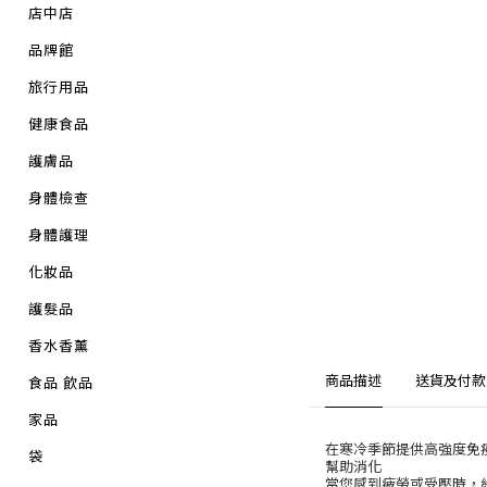
店中店
品牌館
旅行用品
健康食品
護膚品
身體檢查
身體護理
化妝品
護髮品
香水香薰
商品描述
送貨及付款
食品 飲品
家品
在寒冷季節提供高強度免
袋
幫助消化
當您感到疲勞或受壓時，