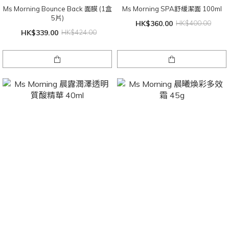
Ms Morning Bounce Back 面膜 (1盒
Ms Morning SPA舒緩潔面 100ml
5片)
HK$360.00
HK$400.00
HK$339.00
HK$424.00