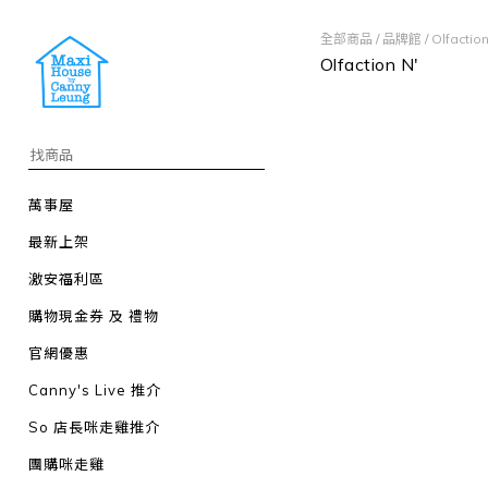
全部商品
/
品牌館
/
Olfaction
Olfaction N'
萬事屋
最新上架
激安福利區
購物現金券 及 禮物
官網優惠
Canny's Live 推介
So 店長咪走雞推介
團購咪走雞