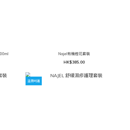
0ml
Najel有機橙花套裝
HK$385.00
溫潤呵護