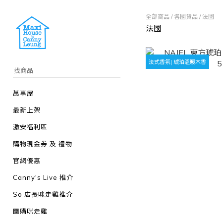
全部商品
/
各國貨品
/
法國
法國
法式香氛| 琥珀溫暖木香
萬事屋
最新上架
激安福利區
購物現金券 及 禮物
官網優惠
Canny's Live 推介
So 店長咪走雞推介
團購咪走雞