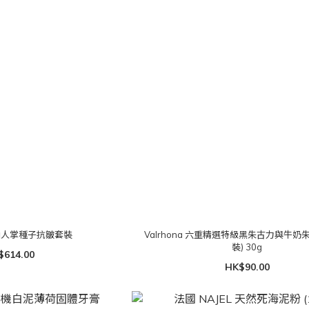
機仙人掌種子抗皺套裝
Valrhona 六重精選特級黑朱古力與牛奶朱古
裝) 30g
$614.00
HK$90.00