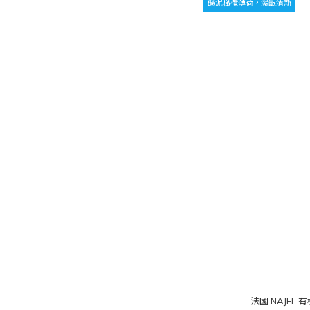
礦泥橄欖薄荷，潔齦清新
法國 NAJEL