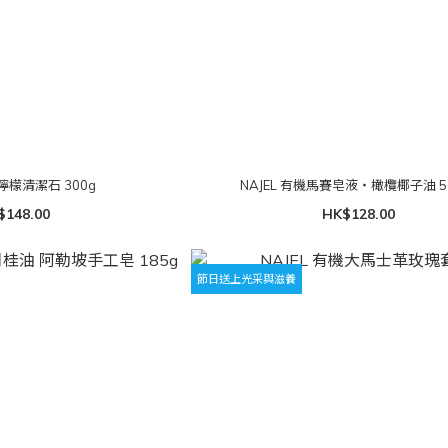
居檸檬清潔石 300g
NAJEL 有機馬賽皂液・橄欖椰子油 50
$148.00
HK$128.00
節日送上光采與滋養