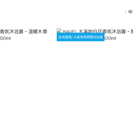
每
法式香氛| 大溪地熱帶陽光花香