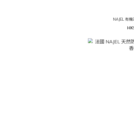
NAJEL 有
HK