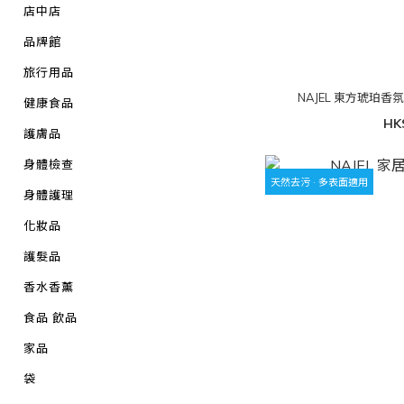
店中店
品牌館
旅行用品
NAJEL 東方琥珀香
健康食品
HK
護膚品
身體檢查
天然去污 · 多表面適用
身體護理
化妝品
護髮品
香水香薰
食品 飲品
家品
袋