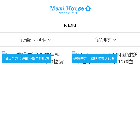
NMN
每頁顯示 24 個
商品排序
4合1全方位逆齡重塑年輕肌底
逆轉時光：細胞修復與代謝