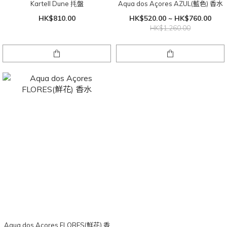
Kartell Dune 㧌盤
Aqua dos Açores AZUL(藍色) 香水
HK$810.00
HK$520.00 ~ HK$760.00
HK$1,260.00
Aqua dos Açores FLORES(鮮花) 香