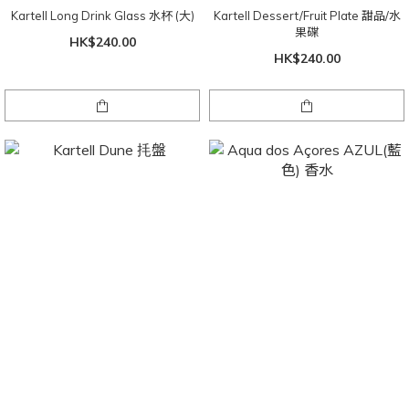
Kartell Long Drink Glass 水杯 (大)
Kartell Dessert/Fruit Plate 甜品/水
果碟
HK$240.00
HK$240.00