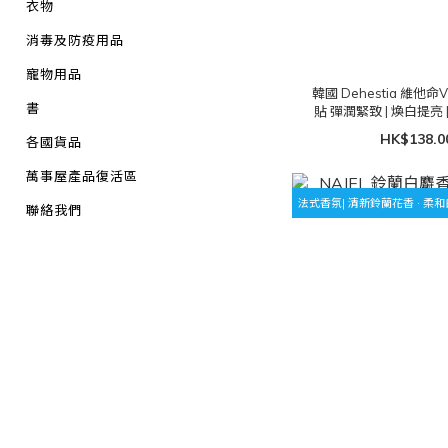
衣物
消毒及防疫用品
寵物用品
韓國 Dehestia 維他
書
貼 彈潤緊致 | 煥白提亮 |
裝)
HK$138.0
各國貨品
萬事屋產品復活區
法式香氛| 清新鈴蘭花香 · 柔
聯絡我們