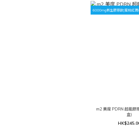
6000mg新生膠原飲|蜜桃紅潤
m2 美度 PDRN 超能膠
盒)
HK$245.0