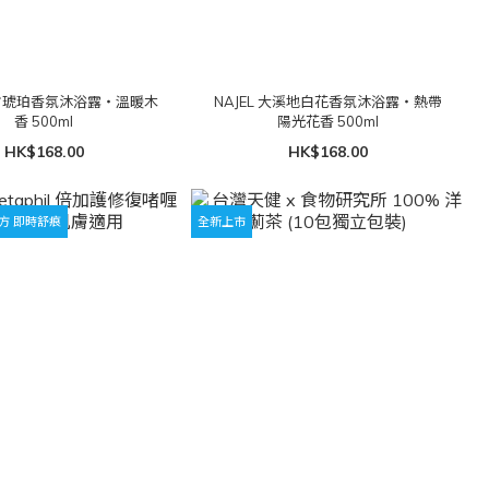
 東方琥珀香氛沐浴露・溫暖木
NAJEL 大溪地白花香氛沐浴露・熱帶
香 500ml
陽光花香 500ml
HK$168.00
HK$168.00
方 即時舒痕
全新上市