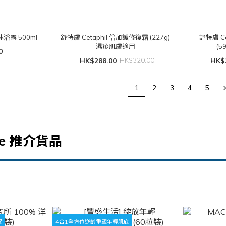
浴露 500ml
舒特膚 Cetaphil 倍加護修復霜 (227g)
舒特膚 C
濕疹肌膚適用
0
HK$288.00
HK$320.00
HK$
1
2
3
4
5
ive 推介貨品
眠
4合1全方位逆齡重塑年輕肌底