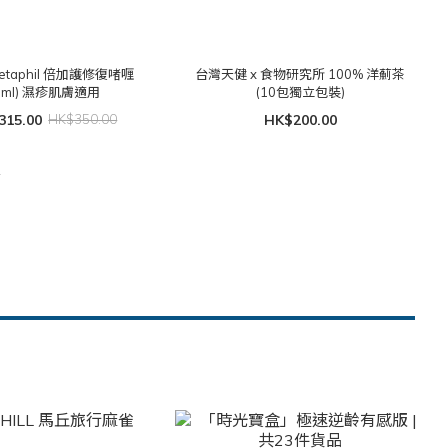
etaphil 倍加護修復啫喱
台灣天健 x 食物研究所 100% 洋薊茶
(59ml) 濕疹肌膚適用
(10包獨立包裝)
315.00
HK$350.00
HK$200.00