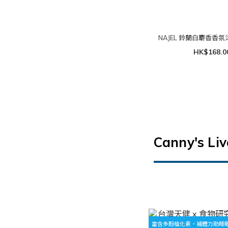
NAJEL 鈴蘭白麝香香氛沐
HK$168.0
Canny's L
富含多酚植化素，補體力助睡