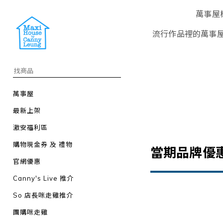
萬事屋
流行作品裡的萬事屋
萬事屋
最新上架
激安福利區
購物現金券 及 禮物
當期品牌優
官網優惠
Canny's Live 推介
So 店長咪走雞推介
團購咪走雞