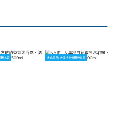
溫暖木香
法式香氛| 大溪地熱帶陽光花香