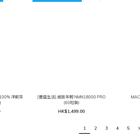
100% 洋薊茶
[豐盛生活] 綻放年輕 NMN18000 PRO
MA
)
(60粒裝)
0
HK$1,499.00
1
2
3
4
5