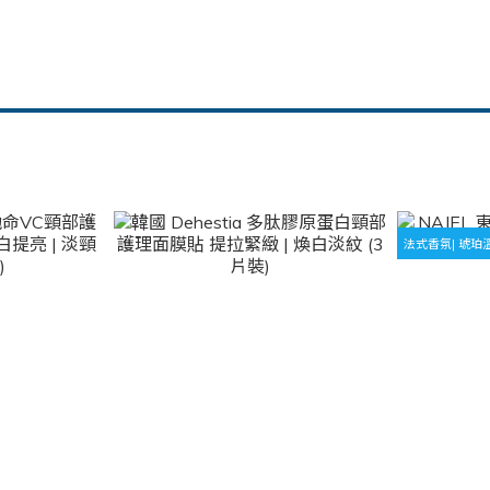
法式香氛| 琥珀